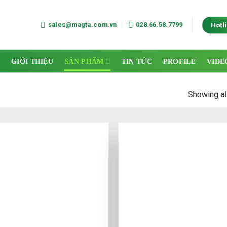
sales@magta.com.vn
028.66.58.7799
Hotl
Ủ
GIỚI THIỆU
SẢN PHẨM
TIN TỨC
PROFILE
VIDE
Showing all