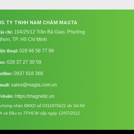
NG TY TNHH NAM CHÂM MAGTA
a chỉ:
104/25/12 Trần Bá Giao, Phường
hơn, TP. Hồ Chí Minh
ện thoại:
028 66 58 77 99
ax:
028 37 27 30 59
tline:
0937 818 368
ail:
sales@magta.com.vn
bsite:
https://magnetic.vn
 chứng nhận ĐKKD số 0311875621 do Sở Kế
h và Đầu tư TP.HCM cấp ngày 12/07/2012