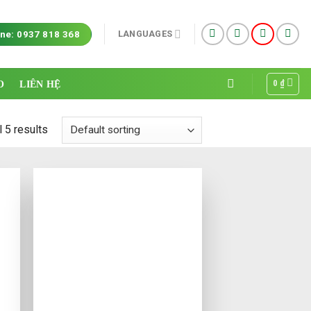
LANGUAGES
ine: 0937 818 368
0
₫
O
LIÊN HỆ
 5 results